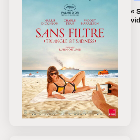
« S
vi