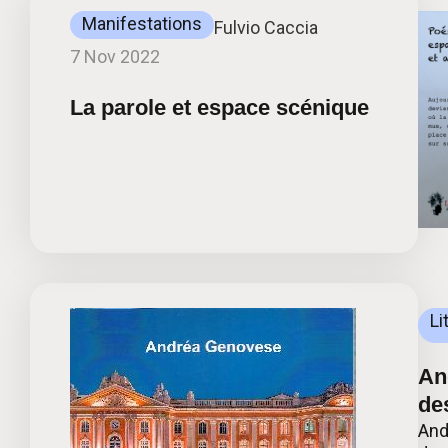
Manifestations
Fulvio Caccia
7 Nov 2022
La parole et espace scénique
Li
An
de
And