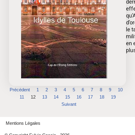
der
effe
qu’
d’o
le t
mil
en e
plu
Précédent
1
2
3
4
5
6
7
8
9
10
11
12
13
14
15
16
17
18
19
Suivant
Mentions Légales