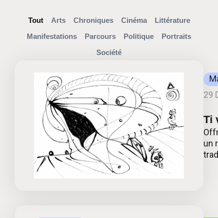
Tout
Arts
Chroniques
Cinéma
Littérature
Manifestations
Parcours
Politique
Portraits
Société
Ma
29 
Ti
Off
un 
tra