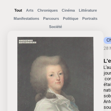
Tout
Arts
Chroniques
Cinéma
Littérature
Manifestations
Parcours
Politique
Portraits
Société
C
28 
L’
L’a
jou
con
éta
nat
sob
Ant
sous