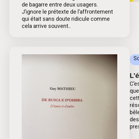
de bagarre entre deux usagers.
J’ignore le prétexte de l’affrontement
qui était sans doute ridicule comme
cela arrive souvent..
So
L’
C’e
que
cet
rés
bêl
des
pre