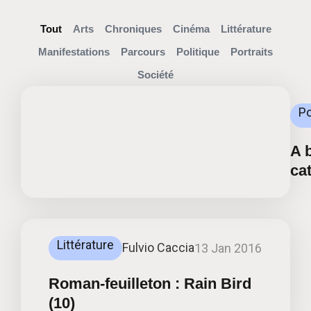
Tout
Arts
Chroniques
Cinéma
Littérature
Manifestations
Parcours
Politique
Portraits
Société
Po
A 
ca
Littérature
Fulvio Caccia
13 Jan 2016
Roman-feuilleton : Rain Bird
(10)