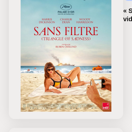
« S
vi