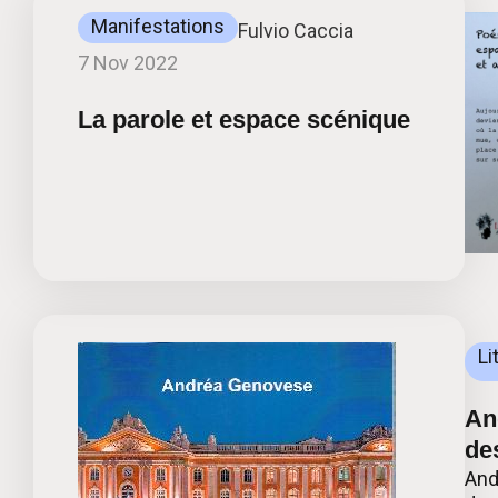
Manifestations
Fulvio Caccia
7 Nov 2022
La parole et espace scénique
Li
An
de
And