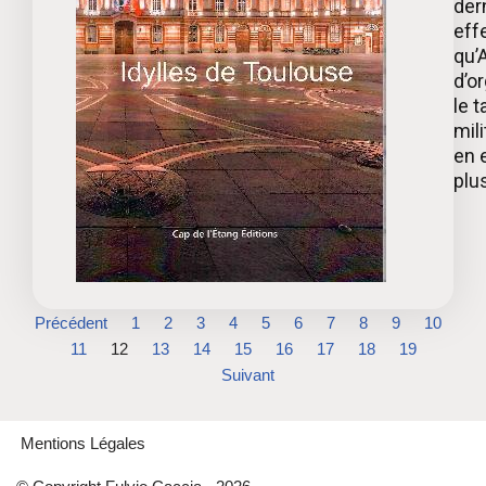
der
effe
qu’
d’o
le t
mil
en e
plu
Précédent
1
2
3
4
5
6
7
8
9
10
11
12
13
14
15
16
17
18
19
Suivant
Mentions Légales