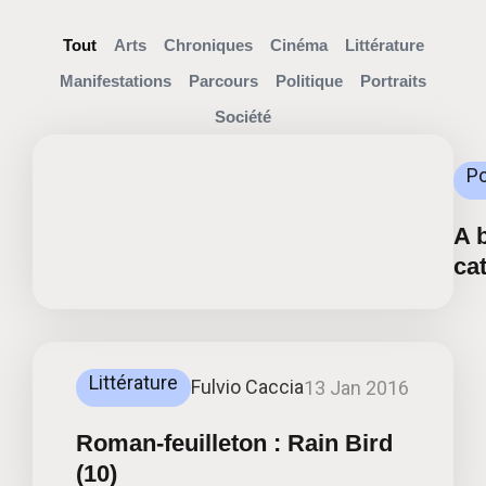
Tout
Arts
Chroniques
Cinéma
Littérature
Manifestations
Parcours
Politique
Portraits
Société
Po
A 
ca
Littérature
Fulvio Caccia
13 Jan 2016
Roman-feuilleton : Rain Bird
(10)