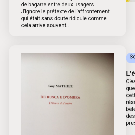
de bagarre entre deux usagers.
J’ignore le prétexte de l’affrontement
qui était sans doute ridicule comme
cela arrive souvent..
So
L’
C’e
que
cet
rés
bêl
des
pre