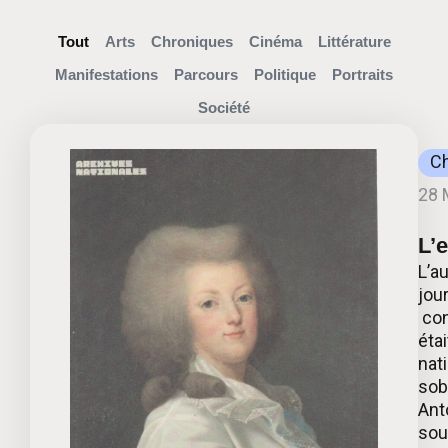
Tout
Arts
Chroniques
Cinéma
Littérature
Manifestations
Parcours
Politique
Portraits
Société
C
28 
L’
L’a
jou
con
éta
nat
sob
Ant
sous