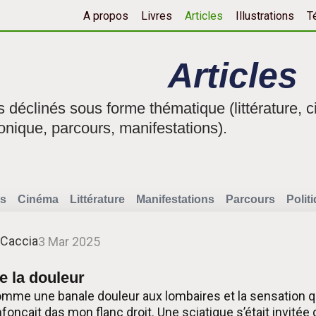
A propos
Livres
Articles
Illustrations
T
Articles
fs déclinés sous forme thématique (littérature, c
onique, parcours, manifestations).
s
Cinéma
Littérature
Manifestations
Parcours
Polit
 Caccia
3 Mar 2025
 la douleur
e une banale douleur aux lombaires et la sensation qu’
fonçait das mon flanc droit. Une sciatique s’était invitée 