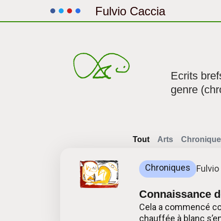
Fulvio Caccia
Aller
au
contenu
Ecrits bre
genre (chr
Tout
Arts
Chronique
Chroniques
Fulvio
Connaissance de
Cela a commencé comm
chauffée à blanc s’en