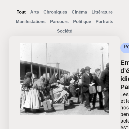
Tout
Arts
Chroniques
Cinéma
Littérature
Manifestations
Parcours
Politique
Portraits
Société
Po
Emi
d’
idi
Par
Les
et 
nos
pen
sol
est 