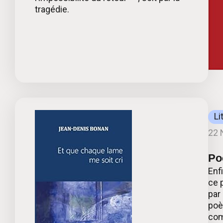
tragédie.
Li
22 
Po
Enf
ce 
par
poè
com