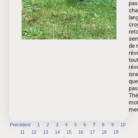
pas
cha
lan
croy
ret
sem
de 
rév
tou
révé
isr
que
pas 
Thé
mot
mer
Précédent
1
2
3
4
5
6
7
8
9
10
11
12
13
14
15
16
17
18
19