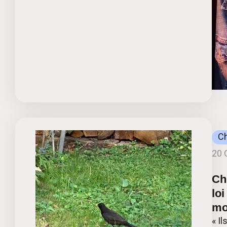
C
20 
Ch
loi
mo
« I