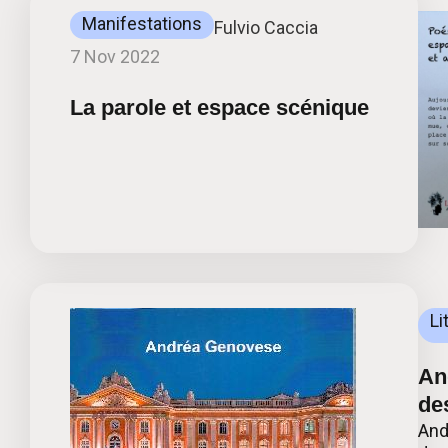
Manifestations
Fulvio Caccia
7 Nov 2022
La parole et espace scénique
Li
An
de
And