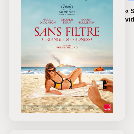
« S
vi