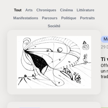
Tout
Arts
Chroniques
Cinéma
Littérature
Manifestations
Parcours
Politique
Portraits
Société
Ma
29 
Ti
Off
un 
tra