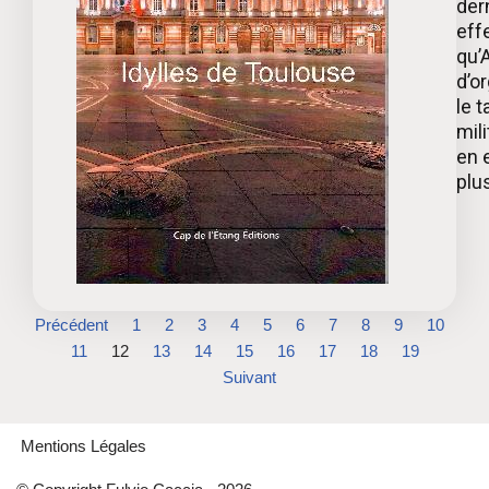
der
effe
qu’
d’o
le t
mil
en e
plu
Précédent
1
2
3
4
5
6
7
8
9
10
11
12
13
14
15
16
17
18
19
Suivant
Mentions Légales