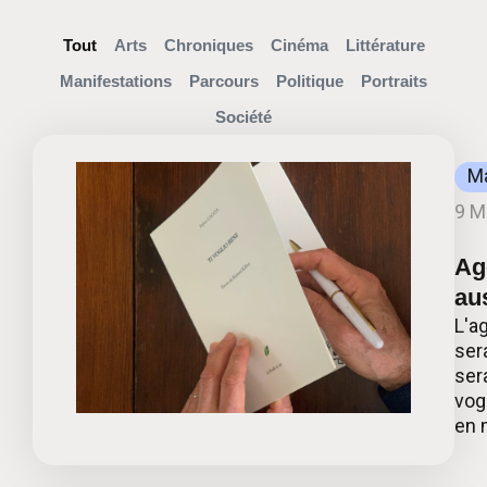
Tout
Arts
Chroniques
Cinéma
Littérature
Manifestations
Parcours
Politique
Portraits
Société
Ma
9 M
Ag
aus
L'a
ser
ser
vogl
en 