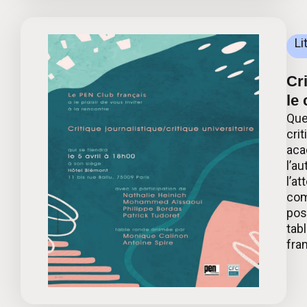
Li
Cri
le
Que
crit
aca
l’au
l’at
com
pos
tab
fra