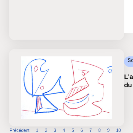
So
L’a
du 
Précédent
1
2
3
4
5
6
7
8
9
10