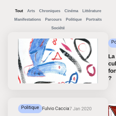
Tout
Arts
Chroniques
Cinéma
Littérature
Manifestations
Parcours
Politique
Portraits
Société
Po
La
cul
fo
?
Politique
Fulvio Caccia
7 Jan 2020