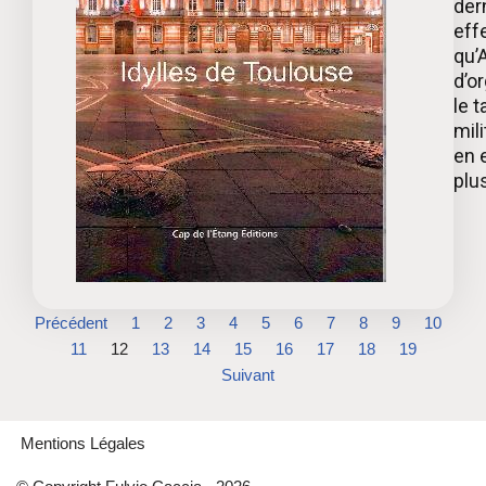
der
effe
qu’
d’o
le t
mil
en e
plu
Précédent
1
2
3
4
5
6
7
8
9
10
11
12
13
14
15
16
17
18
19
Suivant
Mentions Légales