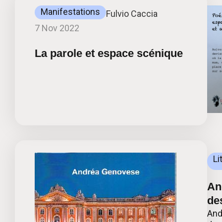
Manifestations
Fulvio Caccia
7 Nov 2022
La parole et espace scénique
Li
An
de
And