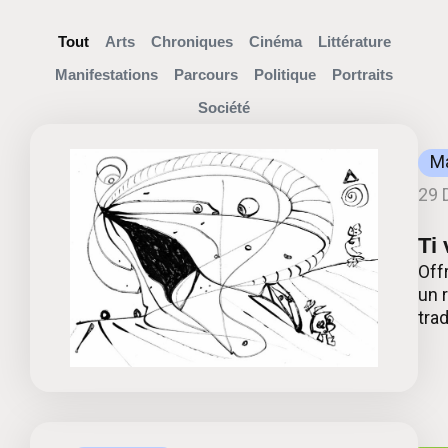
Tout
Arts
Chroniques
Cinéma
Littérature
Manifestations
Parcours
Politique
Portraits
Société
Ma
29 
Ti
Off
un 
tra