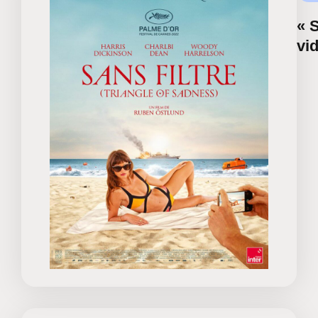
« S
vi