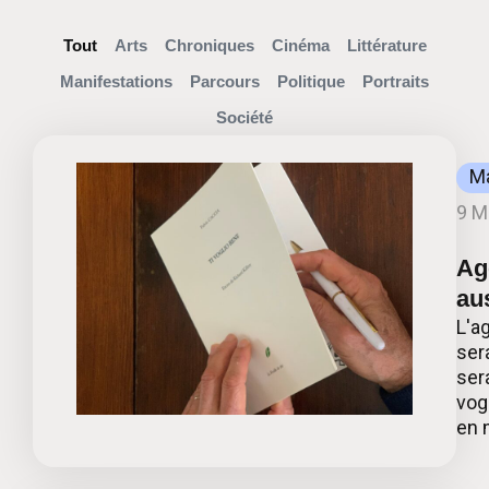
Tout
Arts
Chroniques
Cinéma
Littérature
Manifestations
Parcours
Politique
Portraits
Société
Ma
9 M
Ag
aus
L'a
ser
ser
vogl
en 