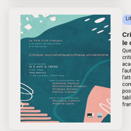
Li
Cri
le
Que
crit
aca
l’au
l’at
com
pos
tab
fra