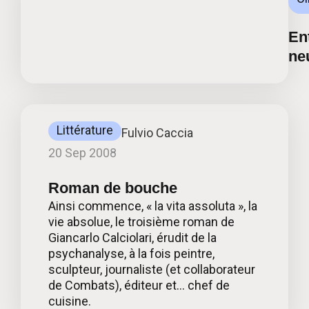
Ent
ne
Littérature
Fulvio Caccia
20 Sep 2008
Roman de bouche
Ainsi commence, « la vita assoluta », la
vie absolue, le troisième roman de
Giancarlo Calciolari, érudit de la
psychanalyse, à la fois peintre,
sculpteur, journaliste (et collaborateur
de Combats), éditeur et… chef de
cuisine.