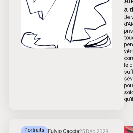
Al
a d
Je 
d’A
pri
tou
perd
véri
comm
le 
suf
sév
pou
soig
qu’i
Portraits
Fulvio Caccia
25 Déc 2023