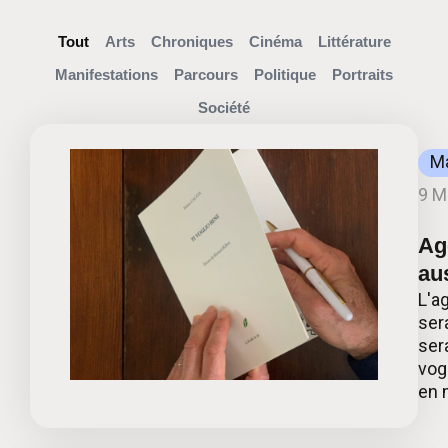
Tout
Arts
Chroniques
Cinéma
Littérature
Manifestations
Parcours
Politique
Portraits
Société
Ma
9 M
Ag
aus
L'a
ser
ser
vogl
en 