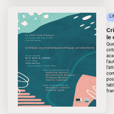
Li
Cri
le
Que
crit
aca
l’au
l’at
com
pos
tab
fra