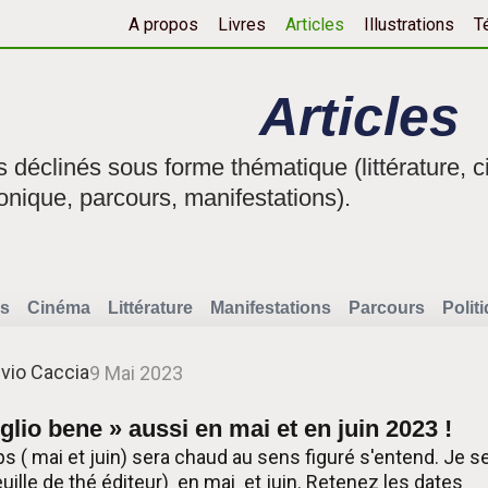
A propos
Livres
Articles
Illustrations
T
Articles
fs déclinés sous forme thématique (littérature, c
onique, parcours, manifestations).
s
Cinéma
Littérature
Manifestations
Parcours
Polit
lvio Caccia
9 Mai 2023
glio bene » aussi en mai et en juin 2023 !
s ( mai et juin) sera chaud au sens figuré s'entend. Je s
feuille de thé éditeur) en mai et juin. Retenez les dates