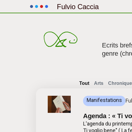
Fulvio Caccia
Aller
au
contenu
Ecrits bre
genre (chr
Tout
Arts
Chronique
Manifestations
Fu
Agenda : « Ti vo
L'agenda du printemp
Ti voglio bene" ( La 