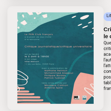
Li
Cri
le
Que
crit
aca
l’au
l’at
com
pos
tab
fra