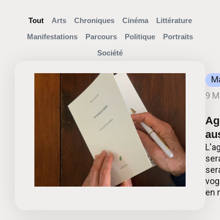
Tout
Arts
Chroniques
Cinéma
Littérature
Manifestations
Parcours
Politique
Portraits
Société
Ma
9 M
Ag
aus
L'a
ser
ser
vogl
en 