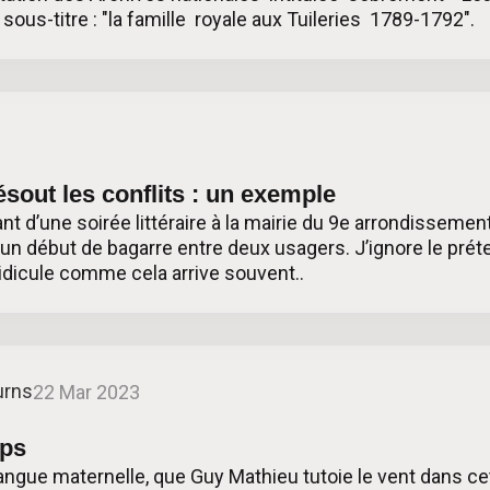
 sous-titre : "la famille royale aux Tuileries 1789-1792".
3
ésout les conflits : un exemple
nt d’une soirée littéraire à la mairie du 9e arrondissement 
à un début de bagarre entre deux usagers. J’ignore le prét
ridicule comme cela arrive souvent..
urns
22 Mar 2023
mps
 langue maternelle, que Guy Mathieu tutoie le vent dans c