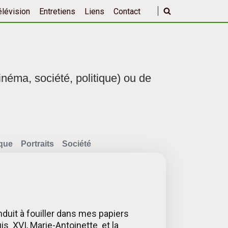
élévision
Entretiens
Liens
Contact
inéma, société, politique) ou de
ique
Portraits
Société
nduit à fouiller dans mes papiers
uis XVI, Marie-Antoinette et la