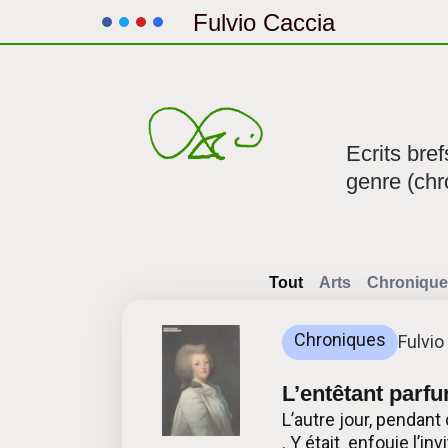
Fulvio Caccia
Aller
au
contenu
Ecrits bre
genre (chr
Tout
Arts
Chronique
Chroniques
Fulvio
L’entêtant parf
L’autre jour, pendant
. Y était enfouie l’i