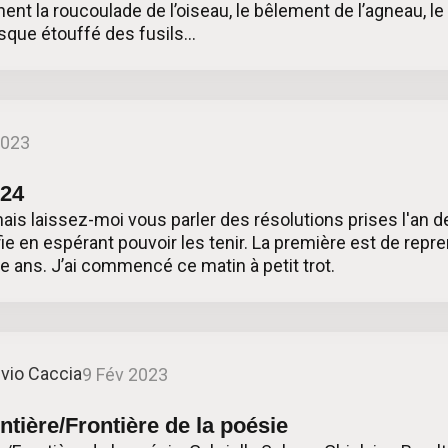
ent la roucoulade de l’oiseau, le bêlement de l’agneau, le
esque étouffé des fusils…
2023
024
 laissez-moi vous parler des résolutions prises l'an de
fie en espérant pouvoir les tenir. La première est de repre
e ans. J’ai commencé ce matin à petit trot.
lvio Caccia
9 Fév 2023
ntière/Frontière de la poésie