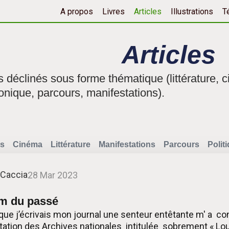
A propos
Livres
Articles
Illustrations
T
Articles
fs déclinés sous forme thématique (littérature, c
onique, parcours, manifestations).
s
Cinéma
Littérature
Manifestations
Parcours
Polit
 Caccia
28 Mar 2023
um du passé
 que j’écrivais mon journal une senteur entêtante m' a co
nvitation des Archives nationales intitulée sobrement « Lo