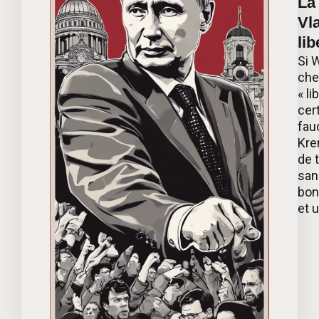
La
Vla
lib
Si W
chef
« li
cer
fau
Kre
de 
san
bon
et 