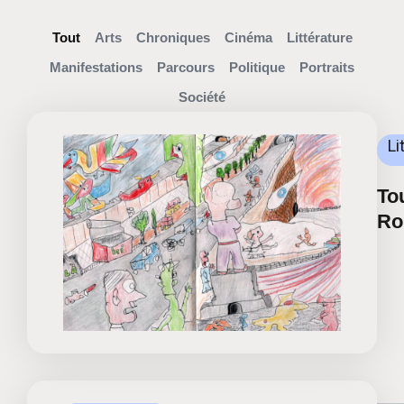
Tout
Arts
Chroniques
Cinéma
Littérature
Manifestations
Parcours
Politique
Portraits
Société
Li
To
R