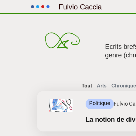
Fulvio Caccia
Aller
au
contenu
Ecrits bre
genre (chr
Tout
Arts
Chronique
Politique
Fulvio Ca
La notion de div