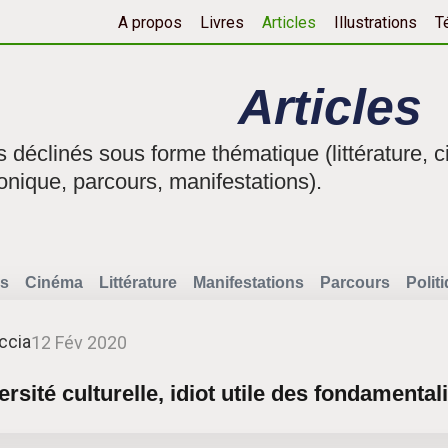
A propos
Livres
Articles
Illustrations
T
Articles
fs déclinés sous forme thématique (littérature, c
onique, parcours, manifestations).
s
Cinéma
Littérature
Manifestations
Parcours
Polit
ccia
12 Fév 2020
ersité culturelle, idiot utile des fondamenta