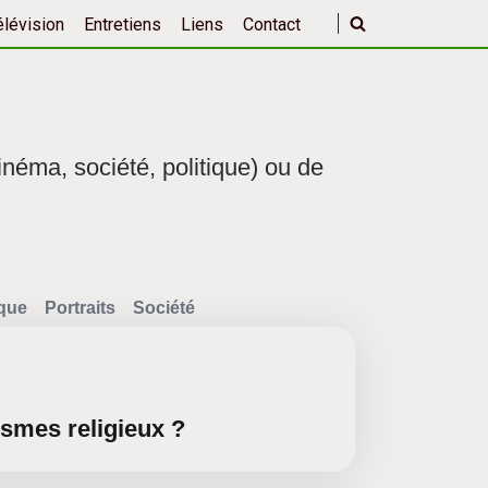
élévision
Entretiens
Liens
Contact
inéma, société, politique) ou de
ique
Portraits
Société
lismes religieux ?