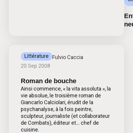
Ent
ne
Littérature
Fulvio Caccia
20 Sep 2008
Roman de bouche
Ainsi commence, « la vita assoluta », la
vie absolue, le troisième roman de
Giancarlo Calciolari, érudit de la
psychanalyse, à la fois peintre,
sculpteur, journaliste (et collaborateur
de Combats), éditeur et… chef de
cuisine.