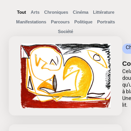
Tout
Arts
Chroniques
Cinéma
Littérature
Manifestations
Parcours
Politique
Portraits
Société
C
Co
Cel
dou
qu’
à b
Une
lit.