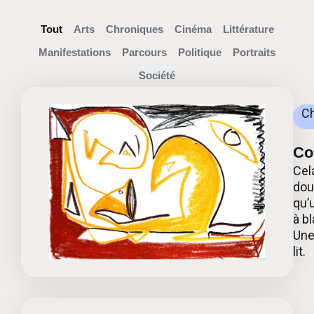
Tout
Arts
Chroniques
Cinéma
Littérature
Manifestations
Parcours
Politique
Portraits
Société
C
Co
Cel
dou
qu’
à b
Une
lit.