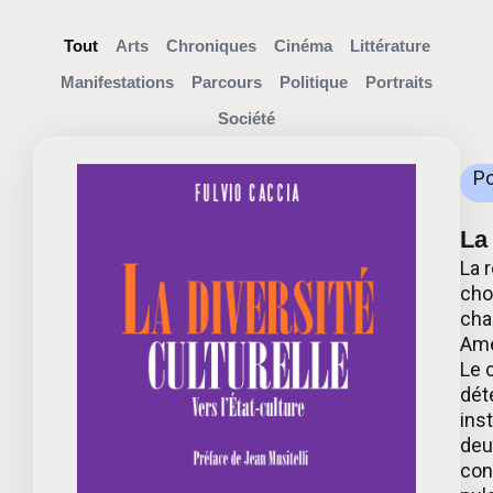
Tout
Arts
Chroniques
Cinéma
Littérature
Manifestations
Parcours
Politique
Portraits
Société
Po
La
La 
cho
cha
Amé
Le 
dét
ins
deu
con