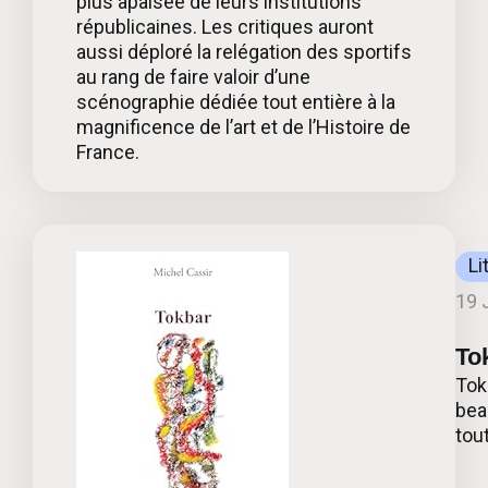
plus apaisée de leurs institutions
républicaines. Les critiques auront
aussi déploré la relégation des sportifs
au rang de faire valoir d’une
scénographie dédiée tout entière à la
magnificence de l’art et de l’Histoire de
France.
Li
19 
To
Tok
bea
tout