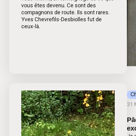
vous êtes devenu. Ce sont des
compagnons de route. Ils sont rares.
Yves Chevrefils-Desbiolles fut de
ceux-là.
C
31 
Pâ
exc