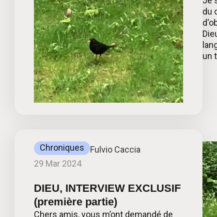
Je 
du 
d'o
Die
lan
un t
Chroniques
Fulvio Caccia
29 Mar 2024
DIEU, INTERVIEW EXCLUSIF
(première partie)
Chers amis, vous m’ont demandé de