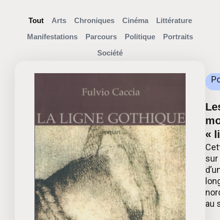
Tout
Arts
Chroniques
Cinéma
Littérature
Manifestations
Parcours
Politique
Portraits
Société
Po
Le
mo
« 
Cet
sur
d’u
lon
nor
au s