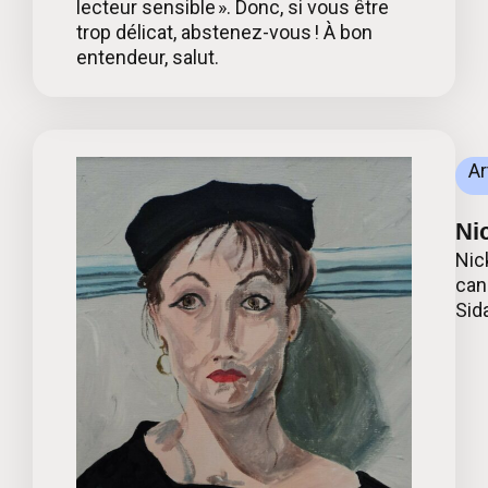
lecteur sensible ». Donc, si vous être
trop délicat, abstenez-vous ! À bon
entendeur, salut.
Ar
Ni
Nic
can
Sid