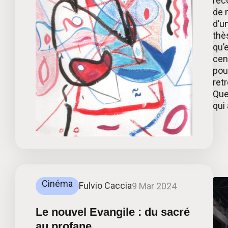
rec
de 
d’u
thè
qu’
cen
pour
ret
Que
qui 
Cinéma
Fulvio Caccia
9 Mar 2024
Le nouvel Evangile : du sacré
au profane