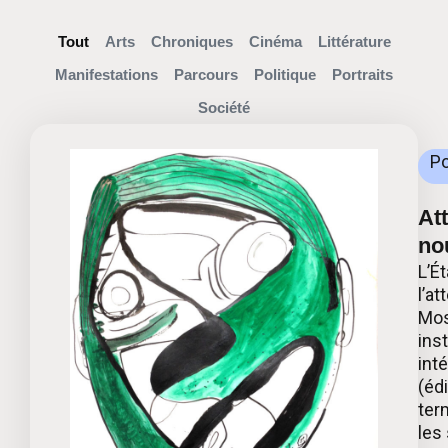
Tout
Arts
Chroniques
Cinéma
Littérature
Manifestations
Parcours
Politique
Portraits
Société
Po
Att
no
L’É
l’at
Mos
ins
int
(éd
ter
les