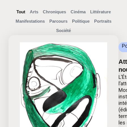
Tout
Arts
Chroniques
Cinéma
Littérature
Manifestations
Parcours
Politique
Portraits
Société
Po
Att
no
L’É
l’at
Mos
ins
int
(éd
ter
les