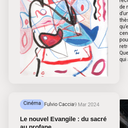
rec
de 
d’u
thè
qu’
cen
pour
ret
Que
qui 
Cinéma
Fulvio Caccia
9 Mar 2024
Le nouvel Evangile : du sacré
au profane