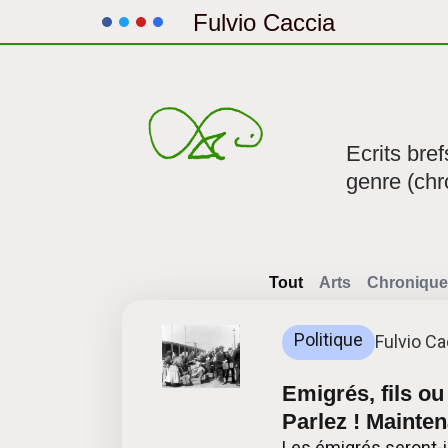
Fulvio Caccia
Aller
au
contenu
Ecrits bre
genre (chr
Tout
Arts
Chronique
Politique
Fulvio Ca
Emigrés, fils ou
Parlez ! Mainten
Les émigrés seront-il