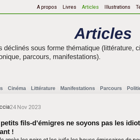
A propos
Livres
Articles
Illustrations
T
Articles
fs déclinés sous forme thématique (littérature, c
onique, parcours, manifestations).
s
Cinéma
Littérature
Manifestations
Parcours
Polit
ccia
24 Nov 2023
 petits fils-d’émigres ne soyons pas les idio
ant !
s après les noirs et les juifs les boucs émissaires de nos