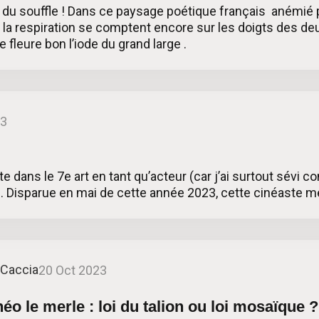
 du souffle ! Dans ce paysage poétique français anémié 
e la respiration se comptent encore sur les doigts des d
ue fleure bon l’iode du grand large .
23
dans le 7e art en tant qu’acteur (car j’ai surtout sévi co
ri. Disparue en mai de cette année 2023, cette cinéaste mé
 Caccia
20 Oct 2023
o le merle : loi du talion ou loi mosaïque ?