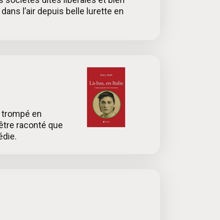
ans l’air depuis belle lurette en
s trompé en
 être raconté que
édie.