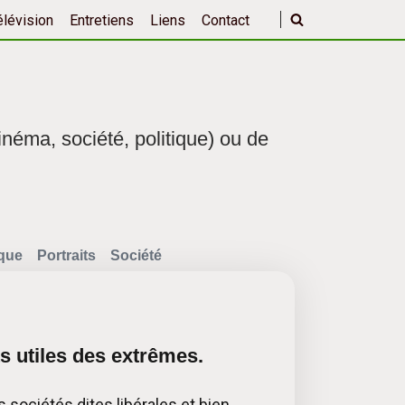
élévision
Entretiens
Liens
Contact
inéma, société, politique) ou de
ique
Portraits
Société
ts utiles des extrêmes.
 sociétés dites libérales et bien