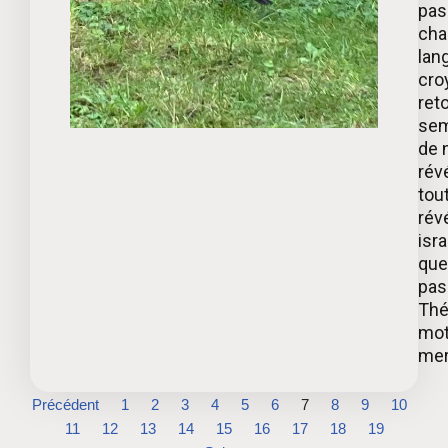
pas
cha
lan
croy
ret
sem
de 
rév
tou
révé
isr
que
pas 
Thé
mot
mer
Précédent
1
2
3
4
5
6
7
8
9
10
11
12
13
14
15
16
17
18
19