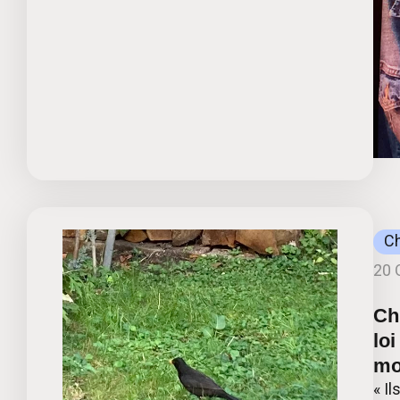
C
20 
Ch
loi
mo
« I