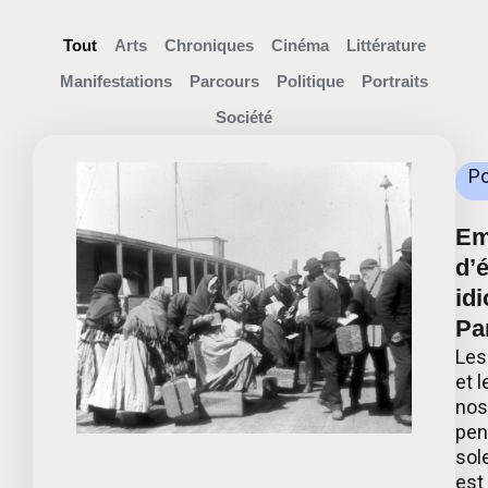
Tout
Arts
Chroniques
Cinéma
Littérature
Manifestations
Parcours
Politique
Portraits
Société
Po
Emi
d’
idi
Par
Les
et 
nos
pen
sol
est 