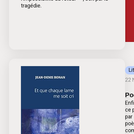
tragédie.
Li
22 
Po
Enf
ce 
par
poè
com