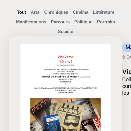
Tout
Arts
Chroniques
Cinéma
Littérature
Manifestations
Parcours
Politique
Portraits
Société
Ma
6 O
Vi
Col
cur
les