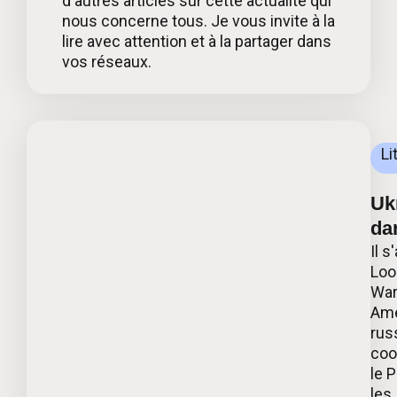
d'autres articles sur cette actualité qui
nous concerne tous. Je vous invite à la
lire avec attention et à la partager dans
vos réseaux.
Li
Ukr
da
Il s
Loo
War
Ame
russ
coo
le 
les