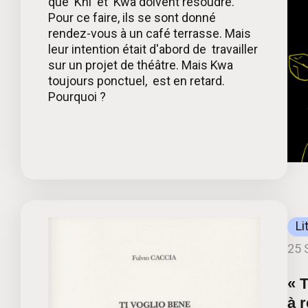
que Khi et Kwa doivent résoudre.
Pour ce faire, ils se sont donné
rendez-vous à un café terrasse. Mais
leur intention était d'abord de travailler
sur un projet de théâtre. Mais Kwa
toujours ponctuel, est en retard.
Pourquoi ?
Li
25 
« 
à 