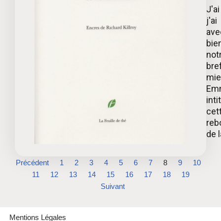
J'a
j'a
ave
bie
notr
bre
mie
Emm
inti
cet
reb
de la
Précédent
1
2
3
4
5
6
7
8
9
10
11
12
13
14
15
16
17
18
19
Suivant
Mentions Légales