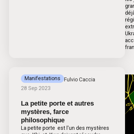
gra
déj
rég
ext
Ukr
acc
fra
Manifestations
Fulvio Caccia
28 Sep 2023
La petite porte et autres
mystères, farce
philosophique
La petite porte est l'un des mystères