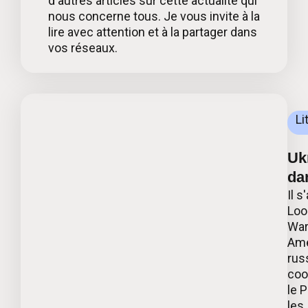
d'autres articles sur cette actualité qui
nous concerne tous. Je vous invite à la
lire avec attention et à la partager dans
vos réseaux.
Li
Ukr
da
Il s
Loo
War
Ame
russ
coo
le 
les