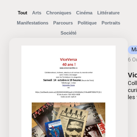
Tout
Arts
Chroniques
Cinéma
Littérature
Manifestations
Parcours
Politique
Portraits
Société
Ma
6 O
Vi
Col
cur
les