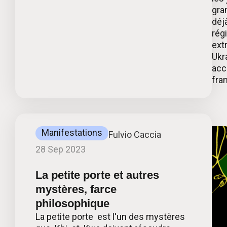
gra
déj
rég
ext
Ukr
acc
fra
Manifestations
Fulvio Caccia
28 Sep 2023
La petite porte et autres
mystères, farce
philosophique
La petite porte est l'un des mystères