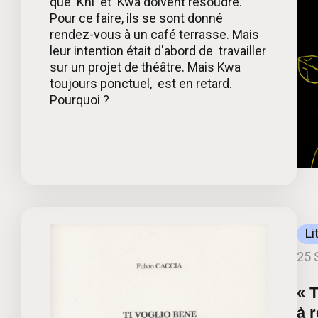
que Khi et Kwa doivent résoudre.
Pour ce faire, ils se sont donné
rendez-vous à un café terrasse. Mais
leur intention était d'abord de travailler
sur un projet de théâtre. Mais Kwa
toujours ponctuel, est en retard.
Pourquoi ?
Li
25 
« 
à 