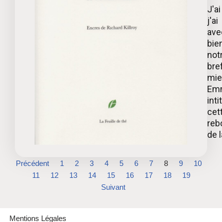
J'a
j'a
ave
bie
notr
bre
mie
Emm
inti
cet
reb
de la
Précédent
1
2
3
4
5
6
7
8
9
10
11
12
13
14
15
16
17
18
19
Suivant
Mentions Légales