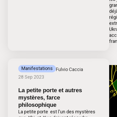
gra
déj
rég
ext
Ukr
acc
fra
Manifestations
Fulvio Caccia
28 Sep 2023
La petite porte et autres
mystères, farce
philosophique
La petite porte est l'un des mystères