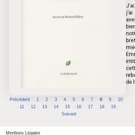
J'a
j'a
ave
bie
notr
bre
mie
Emm
inti
cet
reb
de la
Précédent
1
2
3
4
5
6
7
8
9
10
11
12
13
14
15
16
17
18
19
Suivant
Mentions Légales