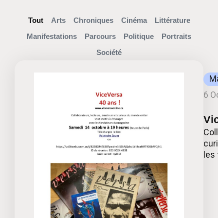
Tout
Arts
Chroniques
Cinéma
Littérature
Manifestations
Parcours
Politique
Portraits
Société
Ma
6 O
Vi
Col
cur
les