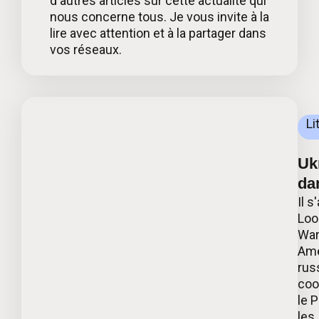
d'autres articles sur cette actualité qui
nous concerne tous. Je vous invite à la
lire avec attention et à la partager dans
vos réseaux.
Li
Ukr
da
Il s
Loo
War
Ame
russ
coo
le 
les