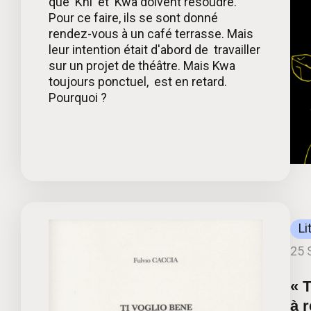
que Khi et Kwa doivent résoudre.
Pour ce faire, ils se sont donné
rendez-vous à un café terrasse. Mais
leur intention était d'abord de travailler
sur un projet de théâtre. Mais Kwa
toujours ponctuel, est en retard.
Pourquoi ?
Li
25 
« 
à 