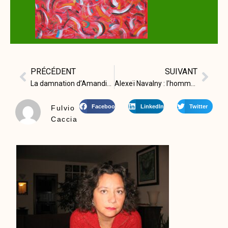
PRÉCÉDENT
SUIVANT
La damnation d’Amandine
Alexeï Navalny : l’homme qui a dit non.
Facebook
LinkedIn
Twitter
Fulvio
Caccia