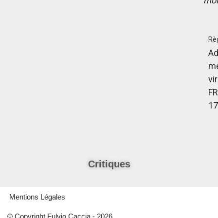
moi
Rè
Ad
me
vi
FR
17
Critiques
Mentions Légales
© Copyright Fulvio Caccia - 2026