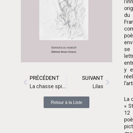
l’i
ori
du
Fra
com
poè
env
se 
let
entr
y e
rée
PRÉCÉDENT
SUIVANT
l’ar
La chasse spirituelle
Lilas
La 
Retour à la Liste
« S
12
poè
pic