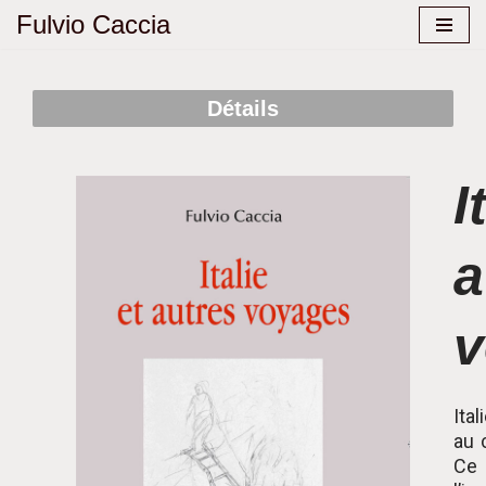
Fulvio Caccia
Aller
au
Détails
contenu
I
a
v
Ita
au 
Ce