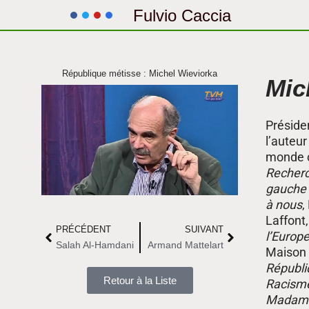
Fulvio Caccia
Aller
au
République métisse : Michel Wieviorka
contenu
Mic
Présiden
l’auteu
monde 
Recherc
gauche
à nous
,
Laffont
PRÉCÉDENT
SUIVANT
l’Europ
Salah Al-Hamdani
Armand Mattelart
Maison 
Républi
Retour à la Liste
Racisme
Madame 