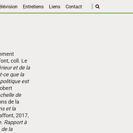
élévision
Entretiens
Liens
Contact
tamment
nt, coll. Le
ieur et de la
t-ce que la
politique est
Robert
chelle de
ons de la
s et la
affont, 2017,
e. Rapport à
 de la