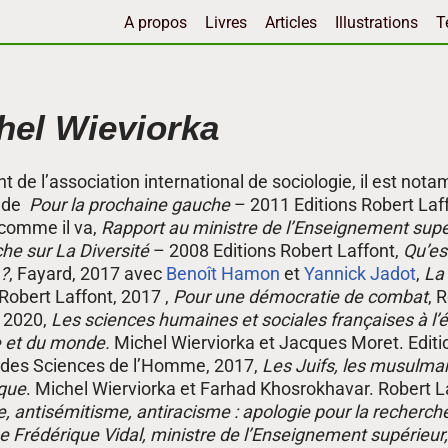
A propos
Livres
Articles
Illustrations
T
hel Wieviorka
t de l’association international de sociologie, il est no
r de
Pour la prochaine gauche
– 2011 Editions Robert Laffo
comme il va,
Rapport au ministre de l’Enseignement supér
he sur La Diversité
– 2008 Editions Robert Laffont,
Qu’es
 ?
, Fayard, 2017 avec
Benoît Hamon
et
Yannick Jadot
,
La 
 Robert Laffont, 2017 ,
Pour une démocratie de combat
, 
, 2020,
Les sciences humaines et sociales françaises à l’é
e et du monde.
Michel Wierviorka et Jacques Moret. Editi
des Sciences de l’Homme, 2017,
Les Juifs, les musulman
que
. Michel Wierviorka et Farhad Khosrokhavar. Robert L
, antisémitisme, antiracisme : apologie pour la recherch
Frédérique Vidal, ministre de l’Enseignement supérieur,