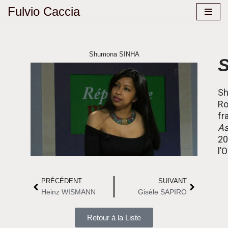
Fulvio Caccia
Aller
au
contenu
Shumona SINHA
Sh
Ro
fr
As
20
l’O
PRÉCÉDENT
SUIVANT
Heinz WISMANN
Gisèle SAPIRO
Retour à la Liste