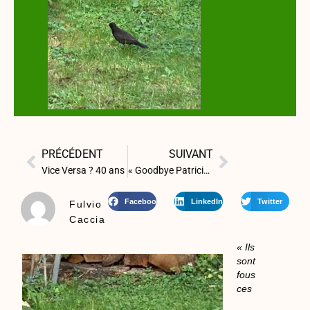
PRÉCÉDENT
SUIVANT
Vice Versa ? 40 ans
« Goodbye Patricia »
Facebook
LinkedIn
Twitter
Fulvio
Caccia
« Ils
sont
fous
ces