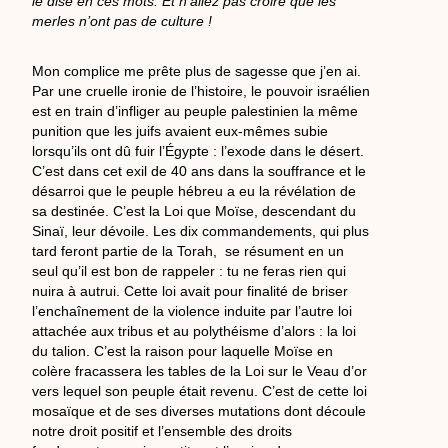
le dise en ces mots. Et n’allez pas croire que les
merles n’ont pas de culture !
Mon complice me prête plus de sagesse que j’en ai.
Par une cruelle ironie de l’histoire, le pouvoir israélien
est en train d’infliger au peuple palestinien la même
punition que les juifs avaient eux-mêmes subie
lorsqu’ils ont dû fuir l’Égypte : l’exode dans le désert.
C’est dans cet exil de 40 ans dans la souffrance et le
désarroi que le peuple hébreu a eu la révélation de
sa destinée. C’est la Loi que Moïse, descendant du
Sinaï, leur dévoile. Les dix commandements, qui plus
tard feront partie de la Torah, se résument en un
seul qu’il est bon de rappeler : tu ne feras rien qui
nuira à autrui. Cette loi avait pour finalité de briser
l’enchaînement de la violence induite par l’autre loi
attachée aux tribus et au polythéisme d’alors : la loi
du talion. C’est la raison pour laquelle Moïse en
colère fracassera les tables de la Loi sur le Veau d’or
vers lequel son peuple était revenu. C’est de cette loi
mosaïque et de ses diverses mutations dont découle
notre droit positif et l’ensemble des droits