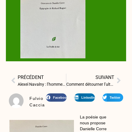
PRÉCÉDENT
SUIVANT
Alexeï Navalny : l’homme qui a dit non.
Comment détourner l’ultra-capitalisme mafieux de Poutine
Facebook
LinkedIn
Twitter
Fulvio
Caccia
La poésie que
nous propose
Danielle Corre