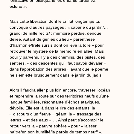
loin/active et folle/quand les enfants tardent/à
éclore/ ».
Mais cette libération dont le cri fut longtemps tu,
convoque d’autres paysages : « cabane du jardin/…
grandi de mille récits/ ; mémoire perdue, dénoué,
déliée. Autant de génies du lieu « parenthèse
d’harmonie/frêle sursis dont on lève la toile » pour
retrouver le mystère de la mémoire en allée. Mais
pour y parvenir, il y a des chemins, des pistes, des
sentiers, « des descentes qu’il faut savoir dévaler «
dans l’approbation des arbres » avant que le poème
ne s’émiette brusquement dans le jardin du jadis.
Alors il faudra aller plus loin encore, traverser l’océan
et reprendre la route sur des territoires neufs qu’une
langue familière, résonnante d’échos ataviques,
dévoile. Elle est là dans le rire des enfants, le
« discours d’un fleuve » géant, le « tressage des
lettres » et des eaux « … Ainsi peut s’accomplir le
retour vers la « pauvre sphère » pour « laisser
naître/en son humilité/la parole de temps neuf/ ».