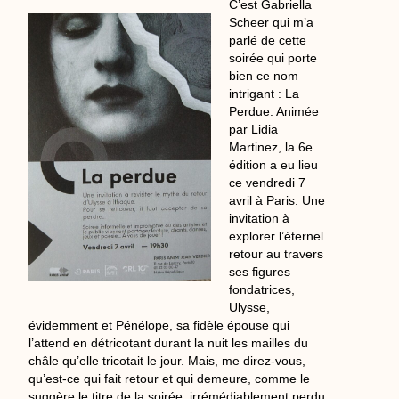
C’est Gabriella
Scheer qui m’a
parlé de cette
soirée qui porte
bien ce nom
intrigant : La
Perdue. Animée
par Lidia
Martinez, la 6e
édition a eu lieu
ce vendredi 7
avril à Paris. Une
invitation à
explorer l’éternel
retour au travers
ses figures
fondatrices,
Ulysse,
évidemment et Pénélope, sa fidèle épouse qui
l’attend en détricotant durant la nuit les mailles du
châle qu’elle tricotait le jour. Mais, me direz-vous,
qu’est-ce qui fait retour et qui demeure, comme le
suggère le titre de la soirée, irrémédiablement perdu