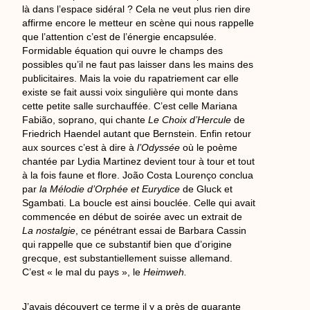
là dans l’espace sidéral ? Cela ne veut plus rien dire
affirme encore le metteur en scène qui nous rappelle
que l’attention c’est de l’énergie encapsulée.
Formidable équation qui ouvre le champs des
possibles qu’il ne faut pas laisser dans les mains des
publicitaires. Mais la voie du rapatriement car elle
existe se fait aussi voix singulière qui monte dans
cette petite salle surchauffée. C’est celle Mariana
Fabião, soprano, qui chante
Le Choix d’Hercule
de
Friedrich Haendel autant que Bernstein. Enfin retour
aux sources c’est à dire à
l’Odyssée
où le poème
chantée par Lydia Martinez devient tour à tour et tout
à la fois faune et flore. João Costa Lourenço conclua
par
la Mélodie d’Orphée et Eurydice
de Gluck et
Sgambati. La boucle est ainsi bouclée. Celle qui avait
commencée en début de soirée avec un extrait de
La nostalgie
, ce pénétrant essai de Barbara Cassin
qui rappelle que ce substantif bien que d’origine
grecque, est substantiellement suisse allemand.
C’est « le mal du pays », le
Heimweh.
J’avais découvert ce terme il y a près de quarante