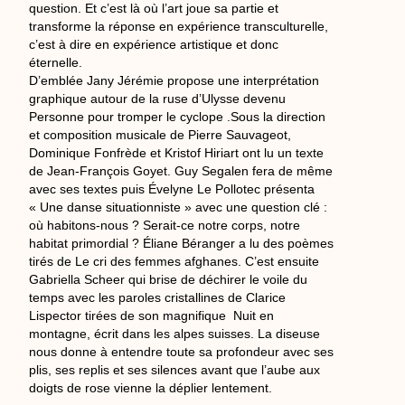
question. Et c’est là où l’art joue sa partie et
transforme la réponse en expérience transculturelle,
c’est à dire en expérience artistique et donc
éternelle.
D’emblée Jany Jérémie propose une interprétation
graphique autour de la ruse d’Ulysse devenu
Personne pour tromper le cyclope .Sous la direction
et composition musicale de Pierre Sauvageot,
Dominique Fonfrède et Kristof Hiriart ont lu un texte
de Jean-François Goyet. Guy Segalen fera de même
avec ses textes puis Évelyne Le Pollotec présenta
« Une danse situationniste » avec une question clé :
où habitons-nous ? Serait-ce notre corps, notre
habitat primordial ? Éliane Béranger a lu des poèmes
tirés de Le cri des femmes afghanes. C’est ensuite
Gabriella Scheer qui brise de déchirer le voile du
temps avec les paroles cristallines de Clarice
Lispector tirées de son magnifique Nuit en
montagne, écrit dans les alpes suisses. La diseuse
nous donne à entendre toute sa profondeur avec ses
plis, ses replis et ses silences avant que l’aube aux
doigts de rose vienne la déplier lentement.