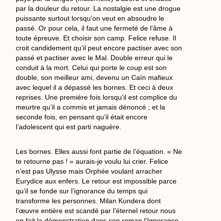
par la douleur du retour. La nostalgie est une drogue
puissante surtout lorsqu’on veut en absoudre le
passé. Or pour cela, il faut une fermeté de l’âme à
toute épreuve. Et choisir son camp. Felice refuse. Il
croit candidement qu’il peut encore pactiser avec son
passé et pactiser avec le Mal. Double erreur qui le
conduit à la mort. Celui qui porte le coup est son
double, son meilleur ami, devenu un Caïn mafieux
avec lequel il a dépassé les bornes. Et ceci à deux
reprises. Une première fois lorsqu’il est complice du
meurtre qu’il a commis et jamais dénoncé ; et la
seconde fois, en pensant qu’il était encore
l’adolescent qui est parti naguère.
Les bornes. Elles aussi font partie de l’équation. « Ne
te retourne pas ! » aurais-je voulu lui crier. Felice
n’est pas Ulysse mais Orphée voulant arracher
Eurydice aux enfers. Le retour est impossible parce
qu’il se fonde sur l’ignorance du temps qui
transforme les personnes. Milan Kundera dont
l’œuvre entière est scandé par l’éternel retour nous
en fait la démonstration dans son roman l’Ignorance.