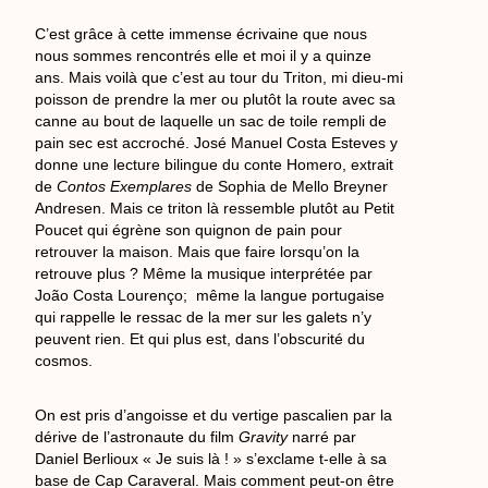
C’est grâce à cette immense écrivaine que nous
nous sommes rencontrés elle et moi il y a quinze
ans. Mais voilà que c’est au tour du Triton, mi dieu-mi
poisson de prendre la mer ou plutôt la route avec sa
canne au bout de laquelle un sac de toile rempli de
pain sec est accroché. José Manuel Costa Esteves y
donne une lecture bilingue du conte Homero, extrait
de
Contos Exemplares
de Sophia de Mello Breyner
Andresen. Mais ce triton là ressemble plutôt au Petit
Poucet qui égrène son quignon de pain pour
retrouver la maison. Mais que faire lorsqu’on la
retrouve plus ? Même la musique interprétée par
João Costa Lourenço; même la langue portugaise
qui rappelle le ressac de la mer sur les galets n’y
peuvent rien. Et qui plus est, dans l’obscurité du
cosmos.
On est pris d’angoisse et du vertige pascalien par la
dérive de l’astronaute du film
Gravity
narré par
Daniel Berlioux « Je suis là ! » s’exclame t-elle à sa
base de Cap Caraveral. Mais comment peut-on être