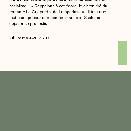
porte notamment le parti Place publique avec le Parti
socialiste. » Rappelons à cet égard le dicton tiré du
roman « Le Guépard » de Lampedusa « . Il faut que
tout change pour que rien ne change ». Sachons
déjouer ce pronostic.
Post Views:
2 297