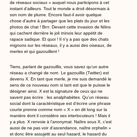
de réseaux sociaux » auquel nous participons à cet
instant d’ailleurs. Tout le monde a droit désormais à
son nom de plume. Encore faut-il avoir quelque
chose d’autre à partager que les plats du jour et les
photos de chat ! Brrr. Devant cette invasion de félins
qui cachent derrière le joli minois leur appétit de
rapace sadique. Et quoi ! Il n’y a pas que des chats
mignons sur les réseaux, il y a aussi des oiseaux, de
merles et qui gazouillent !
Tiens, parlant de gazouillis, vous savez qu’un autre
réseau a changé de nom. Le gazouillis (Twitter) est
devenu X. En tant que merle, je me suis demandé le
sens de ce nouveau nom si tant est que le puisse le
désigner ainsi. X est la signature de ceux qui ne
savent pas écrire : les analphabètes. Qu’un réseau
social dont la caractéristique est d’écrire une phrase
courte prenne comme nom « X » en dit long sur la
manière dont il considère ses interlocuteurs ! Mais il
y a plus. X renvoie à l’anonymat. Naître sous X, c’est
aussi de ne pas voir d’ascendance, naître orphelin »
et donc être assujetti au seul hasard, le hasard du