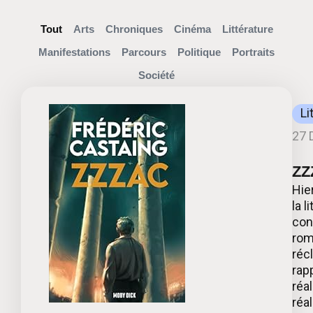
Tout
Arts
Chroniques
Cinéma
Littérature
Manifestations
Parcours
Politique
Portraits
Société
Li
27 
ZZ
Hier
la l
con
rom
réc
rap
réa
réal