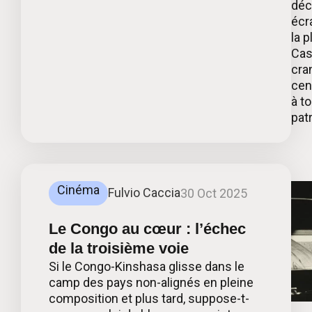
déc
écr
la 
Cas
cran
cen
à t
pat
Cinéma
Fulvio Caccia
30 Oct 2025
Le Congo au cœur : l’échec
de la troisième voie
Si le Congo-Kinshasa glisse dans le
camp des pays non-alignés en pleine
composition et plus tard, suppose-t-