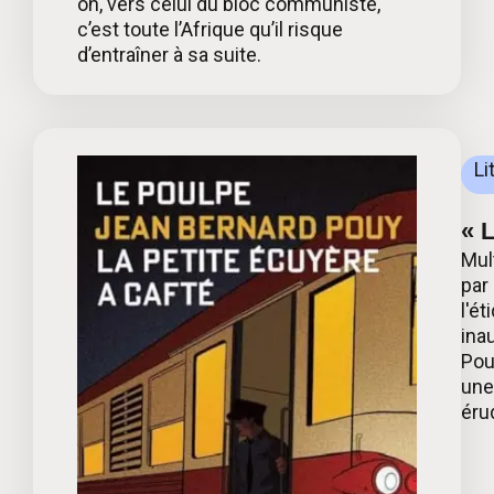
on, vers celui du bloc communiste,
c’est toute l’Afrique qu’il risque
d’entraîner à sa suite.
Li
« 
Mul
par
l'é
ina
Pou
une 
érud