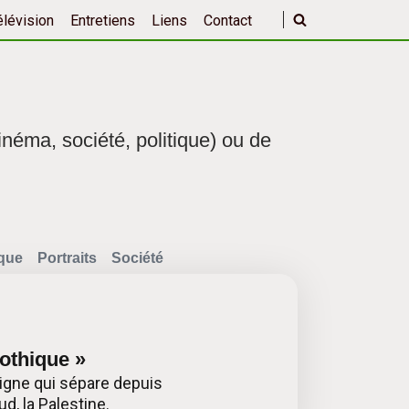
élévision
Entretiens
Liens
Contact
inéma, société, politique) ou de
ique
Portraits
Société
gothique »
 ligne qui sépare depuis
d, la Palestine.