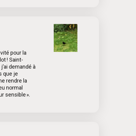
ité pour la
t ! Saint-
 j’ai demandé à
s que je
me rendre la
peu normal
ur sensible ».