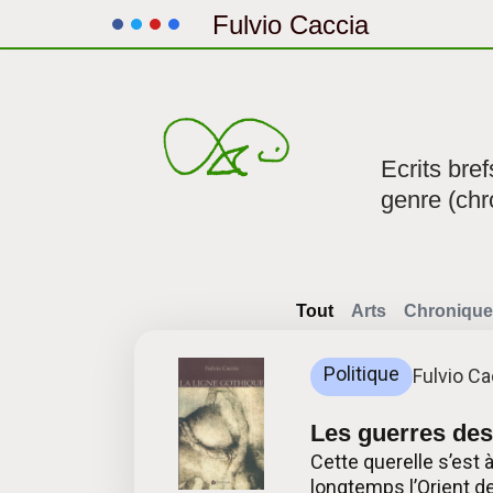
Fulvio Caccia
Aller
au
contenu
Ecrits bre
genre (chr
Tout
Arts
Chronique
Politique
Fulvio Ca
Les guerres des
Cette querelle s’est 
longtemps l’Orient de