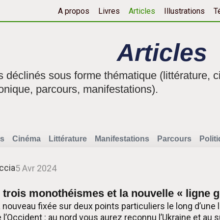
A propos
Livres
Articles
Illustrations
T
Articles
fs déclinés sous forme thématique (littérature, c
onique, parcours, manifestations).
s
Cinéma
Littérature
Manifestations
Parcours
Polit
ccia
5 Avr 2024
 trois monothéismes et la nouvelle « ligne 
à nouveau fixée sur deux points particuliers le long d’une
 l’Occident : au nord vous aurez reconnu l’Ukraine et au su