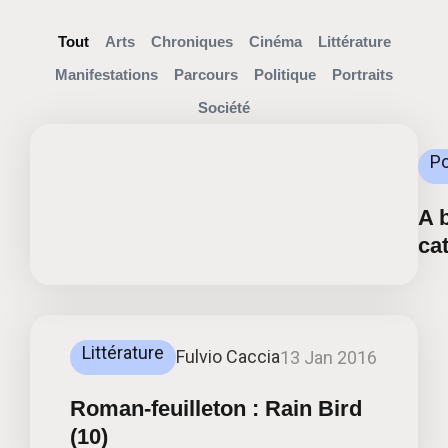
Tout
Arts
Chroniques
Cinéma
Littérature
Manifestations
Parcours
Politique
Portraits
Société
Po
A 
ca
Littérature
Fulvio Caccia
13 Jan 2016
Roman-feuilleton : Rain Bird
(10)