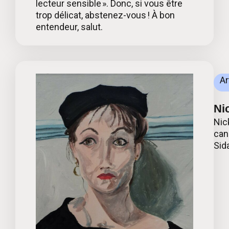
lecteur sensible ». Donc, si vous être
trop délicat, abstenez-vous ! À bon
entendeur, salut.
Ar
Ni
Nic
can
Sid