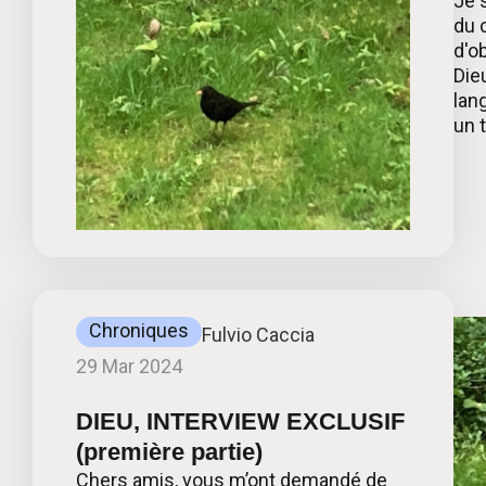
Je 
du 
d'o
Die
lan
un t
Chroniques
Fulvio Caccia
29 Mar 2024
DIEU, INTERVIEW EXCLUSIF
(première partie)
Chers amis, vous m’ont demandé de