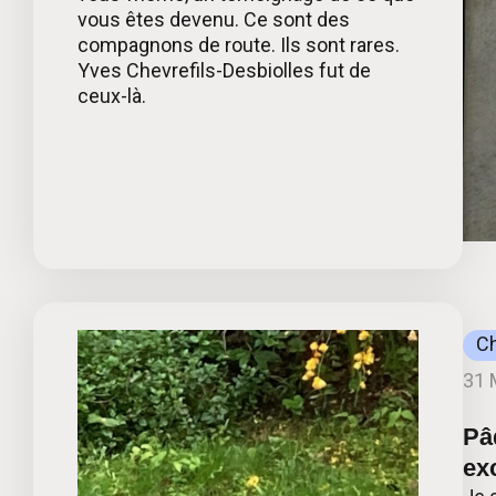
vous êtes devenu. Ce sont des
compagnons de route. Ils sont rares.
Yves Chevrefils-Desbiolles fut de
ceux-là.
C
31 
Pâ
exc