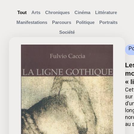
Tout
Arts
Chroniques
Cinéma
Littérature
Manifestations
Parcours
Politique
Portraits
Société
Po
Le
mo
« 
Cet
sur
d’u
lon
nor
au s