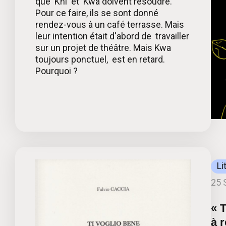
que Khi et Kwa doivent résoudre.
Pour ce faire, ils se sont donné
rendez-vous à un café terrasse. Mais
leur intention était d'abord de travailler
sur un projet de théâtre. Mais Kwa
toujours ponctuel, est en retard.
Pourquoi ?
Li
25 
« 
à 