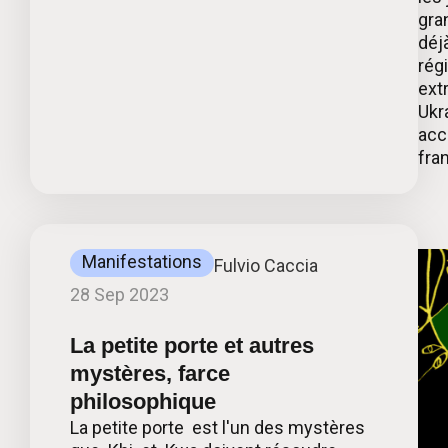
gra
déj
rég
ext
Ukr
acc
fra
Manifestations
Fulvio Caccia
28 Sep 2023
La petite porte et autres
mystères, farce
philosophique
La petite porte est l'un des mystères