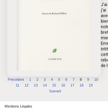
J'a
j'a
ave
bie
notr
bre
mie
Emm
inti
cet
reb
de la
Précédent
1
2
3
4
5
6
7
8
9
10
11
12
13
14
15
16
17
18
19
Suivant
Mentions Légales