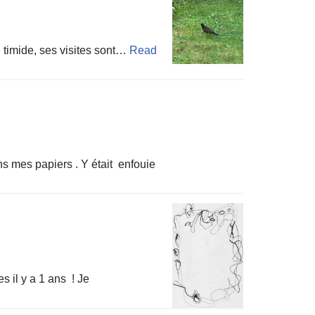
d timide, ses visites sont…
Read
ns mes papiers . Y était enfouie
s il y a 1 ans ! Je