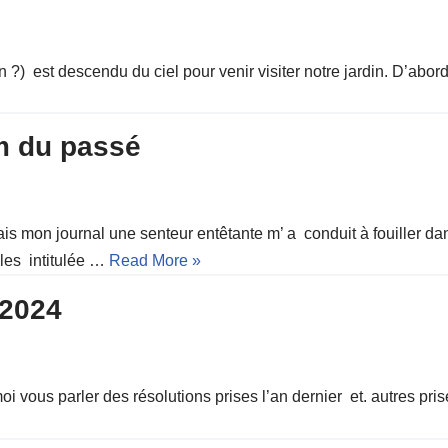
un ?) est descendu du ciel pour venir visiter notre jardin. D’abor
um du passé
vais mon journal une senteur entêtante m’ a conduit à fouiller da
ales intitulée …
Read More »
 2024
ous parler des résolutions prises l’an dernier et. autres prise