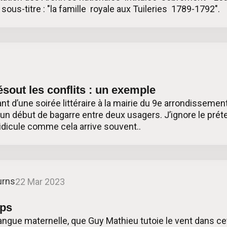
 sous-titre : "la famille royale aux Tuileries 1789-1792".
3
ésout les conflits : un exemple
nt d’une soirée littéraire à la mairie du 9e arrondissement 
à un début de bagarre entre deux usagers. J’ignore le prét
ridicule comme cela arrive souvent..
urns
22 Mar 2023
mps
 langue maternelle, que Guy Mathieu tutoie le vent dans c