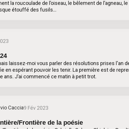
ent la roucoulade de l’oiseau, le bêlement de l’agneau, le
esque étouffé des fusils…
2023
024
 laissez-moi vous parler des résolutions prises l'an de
fie en espérant pouvoir les tenir. La première est de repre
e ans. J’ai commencé ce matin à petit trot.
lvio Caccia
9 Fév 2023
ntière/Frontière de la poésie