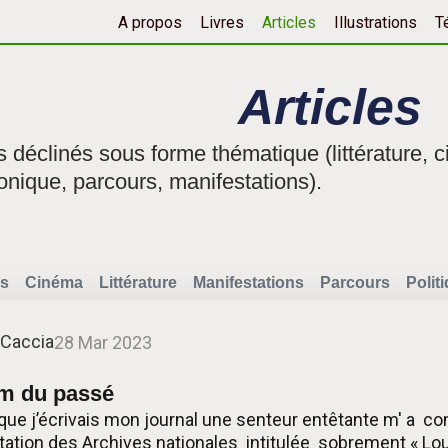
A propos
Livres
Articles
Illustrations
T
Articles
fs déclinés sous forme thématique (littérature, c
onique, parcours, manifestations).
s
Cinéma
Littérature
Manifestations
Parcours
Polit
 Caccia
28 Mar 2023
um du passé
 que j’écrivais mon journal une senteur entêtante m' a co
nvitation des Archives nationales intitulée sobrement « Lo