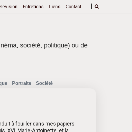
élévision
Entretiens
Liens
Contact
inéma, société, politique) ou de
ique
Portraits
Société
nduit à fouiller dans mes papiers
uis XVI, Marie-Antoinette et la