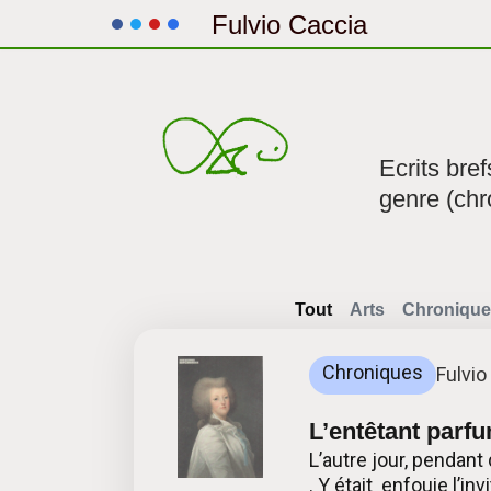
Fulvio Caccia
Aller
au
contenu
Ecrits bre
genre (chr
Tout
Arts
Chronique
Chroniques
Fulvio
L’entêtant parf
L’autre jour, pendant
. Y était enfouie l’i