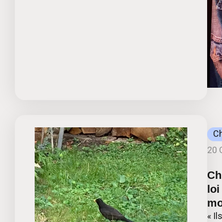
C
20 
Ch
loi
mo
« I