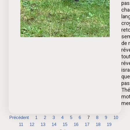
pas
cha
lan
croy
ret
sem
de 
rév
tou
révé
isr
que
pas 
Thé
mot
mer
Précédent
1
2
3
4
5
6
7
8
9
10
11
12
13
14
15
16
17
18
19