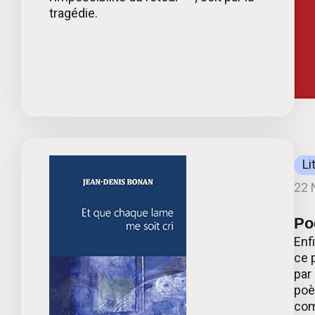
tragédie.
Li
22 
Po
Enf
ce 
par
poè
com