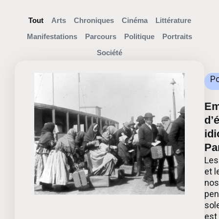
Tout
Arts
Chroniques
Cinéma
Littérature
Manifestations
Parcours
Politique
Portraits
Société
Po
Emi
d’
idi
Par
Les
et 
nos
pen
sol
est 